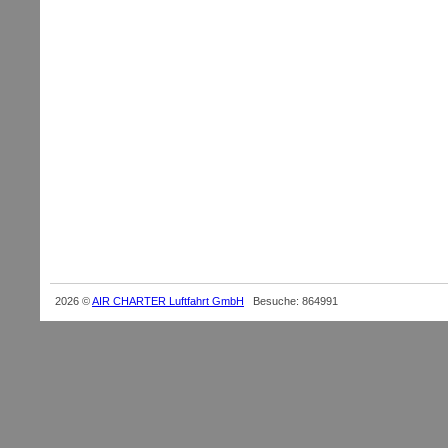
Ultraleicht, Ultralight, Münche
SPL, Charterflug, Jesenwang, 
Charter, Flugschule, UL-Flugsc
Geschenke, Ausbildung
BZF,EDMJ,Dreiachser,Flugzeug,
Einweisung
2026 ©
AIR CHARTER Luftfahrt GmbH
Besuche: 864991