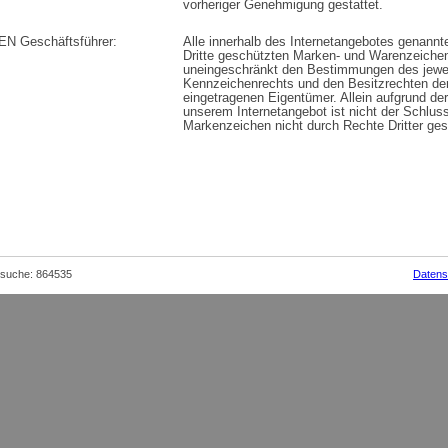
vorheriger Genehmigung gestattet.
 Geschäftsführer:
Alle innerhalb des Internetangebotes genannt
Dritte geschützten Marken- und Warenzeichen
uneingeschränkt den Bestimmungen des jewei
Kennzeichenrechts und den Besitzrechten der
eingetragenen Eigentümer. Allein aufgrund de
unserem Internetangebot ist nicht der Schlus
Markenzeichen nicht durch Rechte Dritter ges
ght, München, Munich, lernen, Schule, Rundflüge, SPL, Charterflug, Jesenwang,
arter, Flugschule, UL-Flugschule, Fliegenlernen, Gutscheine, Geschenke, Au
,Flugzeug,Pilot,Privatpilot,Einweisung,UL-Einweisung
uche: 864535
Datens