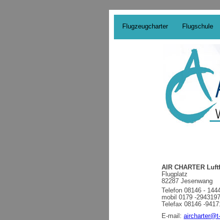
Flugzeugcharter
Flugschule
AIR CHARTER Luft
Flugplatz
82287 Jesenwang
Telefon 08146 - 144
mobil 0179 -294319
Telefax 08146 -9417
E-mail:
aircharter@t