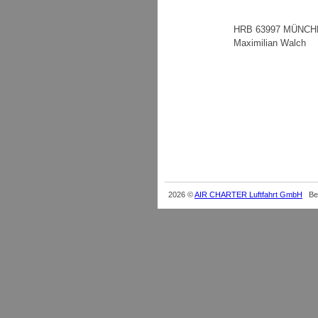
HRB 63997 MÜNCHEN
Maximilian Walch
Ultraleicht, Ultrali
FFB, Oberbayern, Ch
BZF,EDMJ,Dreiachser
2026 ©
AIR CHARTER Luftfahrt GmbH
Bes