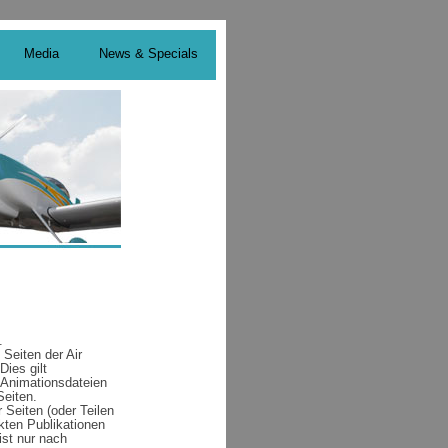
Media
News & Specials
.
 Seiten der Air
ies gilt
r Animationsdateien
Seiten.
 Seiten (oder Teilen
kten Publikationen
ist nur nach