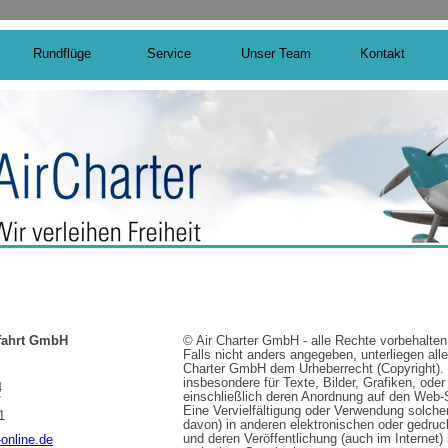
Rundflüge
Service
Unser Team
Kontakt
fahrt GmbH
© Air Charter GmbH - alle Rechte vorbehalten
Falls nicht anders angegeben, unterliegen alle
Charter GmbH dem Urheberrecht (Copyright). D
insbesondere für Texte, Bilder, Grafiken, ode
4
einschließlich deren Anordnung auf den Web-
7
Eine Vervielfältigung oder Verwendung solcher
1
davon) in anderen elektronischen oder gedruc
und deren Veröffentlichung (auch im Internet) 
-online.de