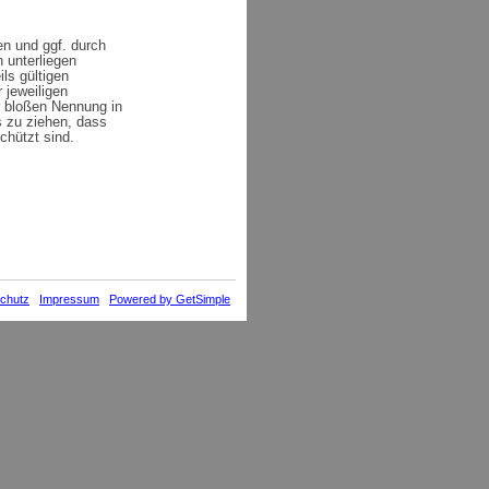
en und ggf. durch
 unterliegen
ls gültigen
 jeweiligen
r bloßen Nennung in
s zu ziehen, dass
chützt sind.
 Fürstenfeldbruck,
sbildung
chutz
Impressum
Powered by GetSimple