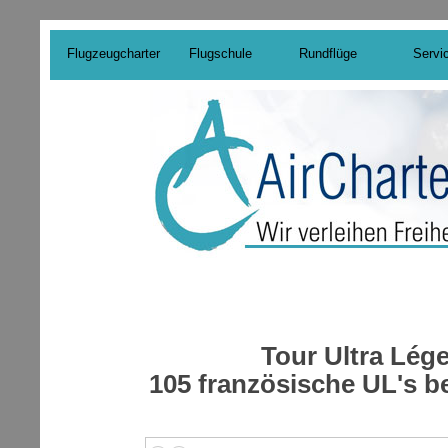
Flugzeugcharter
Flugschule
Rundflüge
Servi
Tour Ultra Lég
105 französische UL's b