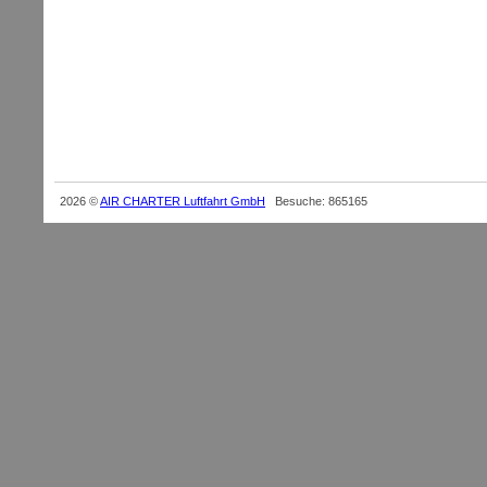
SPL, Charterflug, Jesenwang, 
Charter, Flugschule, UL-Flugsc
Geschenke, Ausbildung
BZF,EDMJ,Dreiachser,Flugzeug,
Einweisung
2026 ©
AIR CHARTER Luftfahrt GmbH
Besuche: 865165